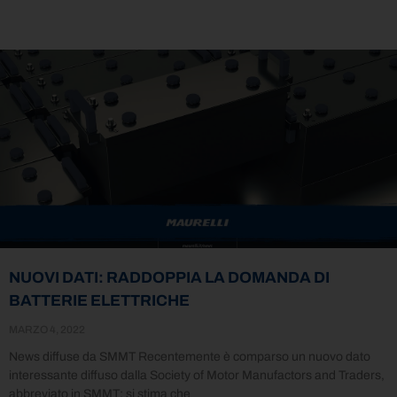
NUOVI DATI: RADDOPPIA LA DOMANDA DI
BATTERIE ELETTRICHE
MARZO 4, 2022
News diffuse da SMMT Recentemente è comparso un nuovo dato
interessante diffuso dalla Society of Motor Manufactors and Traders,
abbreviato in SMMT: si stima che