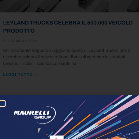
LEYLAND TRUCKS CELEBRA IL 500.000 VEICOLO
PRODOTTO
FEBBRAIO 11, 2022
Un importante traguardo raggiunto quello di Leyland Trucks, che a
dicembre celebra il mezzo milione di veicoli commerciali prodotti.
Leyland Trucks, l’azienda con sede nel
LEGGI TUTTO »