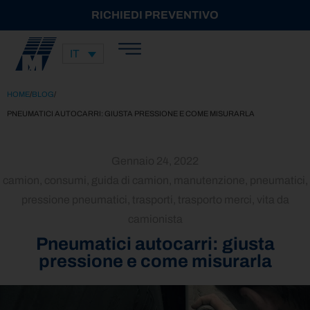
RICHIEDI PREVENTIVO
IT
HOME
/
BLOG
/
PNEUMATICI AUTOCARRI: GIUSTA PRESSIONE E COME MISURARLA
Gennaio 24, 2022
camion
,
consumi
,
guida di camion
,
manutenzione
,
pneumatici
,
pressione pneumatici
,
trasporti
,
trasporto merci
,
vita da
camionista
Pneumatici autocarri: giusta
pressione e come misurarla