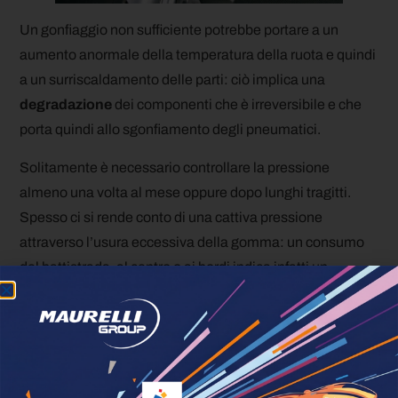
Un gonfiaggio non sufficiente potrebbe portare a un
aumento anormale della temperatura della ruota e quindi
a un surriscaldamento delle parti: ciò implica una
degradazione
dei componenti che è irreversibile e che
porta quindi allo sgonfiamento degli pneumatici.
Solitamente è necessario controllare la pressione
almeno una volta al mese oppure dopo lunghi tragitti.
Spesso ci si rende conto di una cattiva pressione
attraverso l’usura eccessiva della gomma: un consumo
del battistrada, al centro o ai bordi indica infatti un
inadeguato livello di pressione.
Ricorda infine, che è importante controllare la pressione
degli pneumatici
24 ore dopo il montaggio
degli stessi.
Per effettuare un controllo corretto della pressione degli