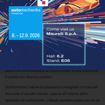
pneumatici è necessario seguire le indicazioni del
costruttore del veicolo. Per prima cosa è necessario
inserire il
manometro
nella valvola dello pneumatico.
La lancetta indicherà il valore di pressione interna mentre
viene prodotto un sibilo che è dovuto all’aria che
fuoriesce dalla gomma. In genere, un po’ d’aria che
fuoriesce non incide sulla pressione, a meno che non si
tenga premuta la valvola per troppo tempo. Il valore di
pressione degli pneumatici autocarri ottenuto va quindi
confrontato con quello indicato: se la pressione è
superiore allora basterà far uscire un po’ di aria fino a che
il valore non diventa corretto.
Solitamente il valore di pressione consigliato si trova nel
manuale d’uso del veicolo, oppure all’interno dello
sportello del carburante. L’ideale sarebbe avere con sé un