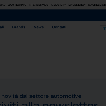
MAU
GAM TECHNIC
INTERSERVICE
K-MOBILITY
MAUENERGY
MAURELLI G
ali
Brands
News
Contatti
IT
 novità dal settore automotive
riviti alla newsletter