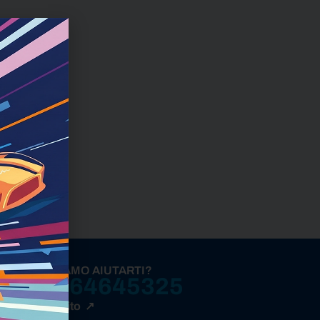
 ss del
rketing
OME POSSIAMO AIUTARTI?
+3 904 64645325
ntattaci subito ↗