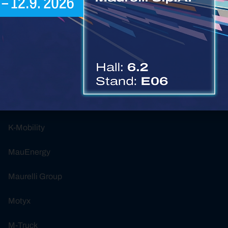
Ecology Parts
Op
c
Ford Trucks
Or
Formau
Lu
GAM Technic
Interservice
K-Mobility
MauEnergy
Maurelli Group
Motyx
M-Truck