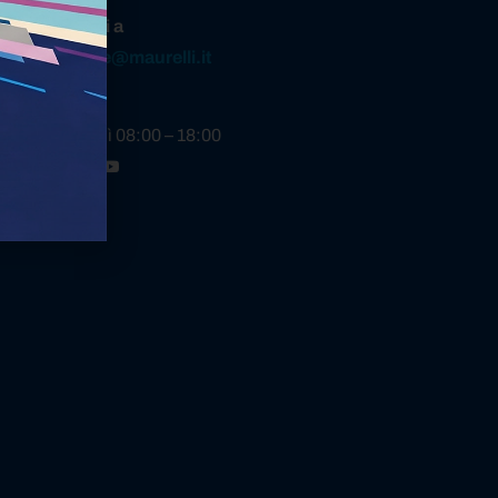
pure scrivici a
omunicazione@maurelli.it
ari
nedì – Venerdì 08:00 – 18:00