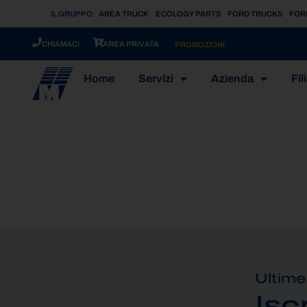
IL GRUPPO:
AREA TRUCK
ECOLOGY PARTS
FORD TRUCKS
FOR
CHIAMACI
AREA PRIVATA
PROMOZIONI
Home
Servizi
Azienda
Fili
Ultime
Isc