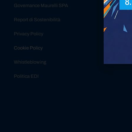
Governance Maurelli SPA
Report di Sostenibilità
Privacy Policy
Cookie Policy
Whistleblowing
Politica EDI