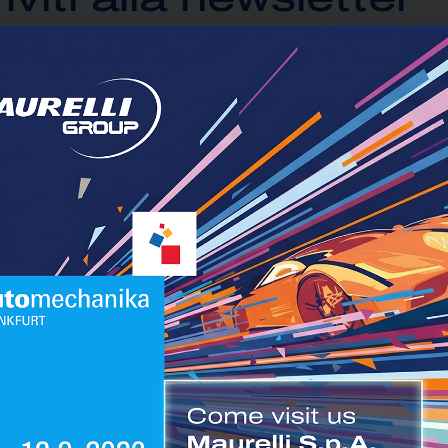
 di prendere visione dell’
informativa
resa ai sensi degli artt. 13 e
 di voler prestare il mio consenso per le attività finalizzate al Ma
ISCRIVITI
e:
IL GRUPPO MAURELLI
C
Area Truck
Co