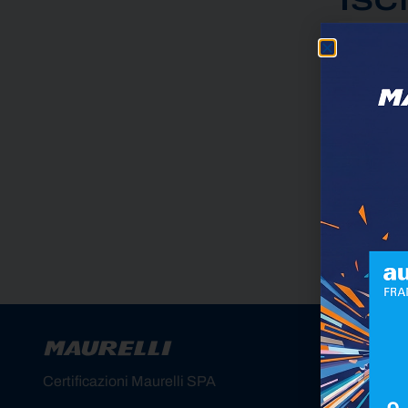
Dichiaro
GDPR
Dichiaro
Alternativ
Certificazioni Maurelli SPA