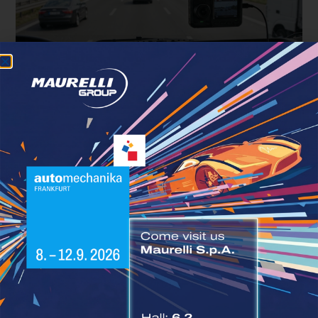
Assicurazioni flotte: il risparmio
nascosto nei dati di guida
AGOSTO 6, 2026
Il gasolio è tornato sopra la soglia dei due euro al litro sulla
rete ordinaria: dal 3 luglio 2026 il
LEGGI TUTTO »