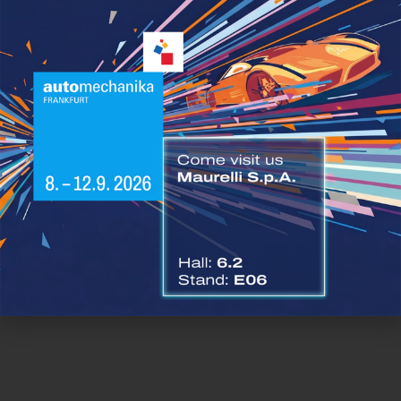
Resta sempre aggiornato sulle più recenti
News di
settore
Condividi questo articolo:
Facebook
Twitter
LinkedIn
WhatsApp