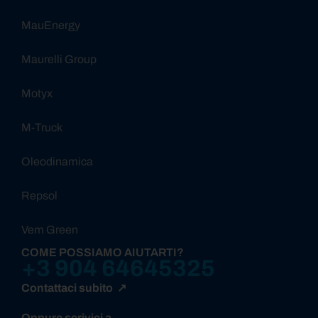
MauEnergy
Maurelli Group
Motyx
M-Truck
Oleodinamica
Repsol
Vem Green
COME POSSIAMO AIUTARTI?
+3 904 64645325
Contattaci subito ↗
Oppure scrivici a