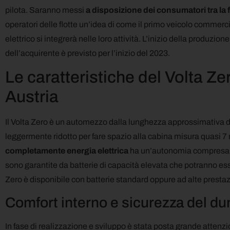
pilota. Saranno messi
a disposizione dei consumatori tra la f
operatori delle flotte un’idea di come il primo veicolo comme
elettrico si integrerà nelle loro attività. L’inizio della produzio
dell’acquirente è previsto per l’inizio del 2023.
Le caratteristiche del Volta Ze
Austria
Il Volta Zero è un automezzo dalla lunghezza approssimativa di 9
leggermente ridotto per fare spazio alla cabina misura quasi 7 
completamente energia elettrica
ha un’autonomia compresa tra
sono garantite da batterie di capacità elevata che potranno esser
Zero è disponibile con batterie standard oppure ad alte presta
Comfort interno e sicurezza del d
In fase di realizzazione e sviluppo è stata posta grande atten