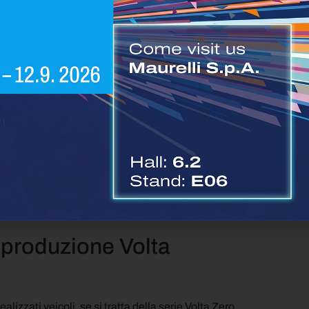
tomotive, ex MAN Truck and Bus Austria
.
di un’ampia gara d’appalto basata sulla sua
 infrastrutture esistenti e sulla conseguente
rta a Volta Trucks
oltre 100 anni di esperienza
do di euro
14.000 veicoli all’anno della produzione totale
a Zero creerà 510 posti di lavoro, più 180 posti di
na di fornitura. Il contratto di costruzione ha
un
a produzione Volta
izzati veicoli, se si tratta della serie Volta Zero