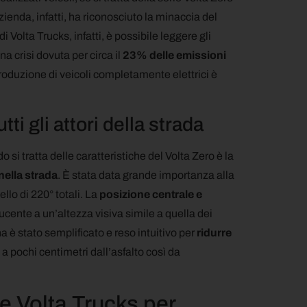
azienda, infatti, ha riconosciuto la minaccia del
 Volta Trucks, infatti, è possibile leggere gli
a crisi dovuta per circa il
23% delle emissioni
ntroduzione di veicoli completamente elettrici è
ti gli attori della strada
 tratta delle caratteristiche del Volta Zero è la
nella strada
. È stata data grande importanza alla
llo di 220° totali. La
posizione centrale e
ducente a un’altezza visiva simile a quella dei
ina è stato semplificato e reso intuitivo per
ridurre
 a pochi centimetri dall’asfalto così da
ne Volta Trucks per