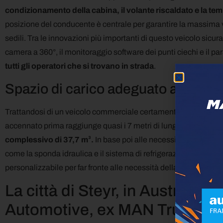
condizionamento della cabina, il volante riscaldato e la tem
posizione del conducente è centrale per garantire la massima vis
sedili. Tra le innovazioni più importanti di questo veicolo sicu
camera a 360°, il monitoraggio software dei punti ciechi e il p
tutti gli operatori che si trovano in strada
.
Spazio di carico adeguato a molte r
Trattandosi di un veicolo commerciale certamente non possiam
accennato prima raggiunge quasi i 7 metri di lunghezza totali. In
complessivo di 37,7 m³.
In base poi alle necessità del client
come la sponda idraulica e il sistema di refrigerazione interno. 
personalizzabile per far fronte alle necessità della flotta.
La città di Steyr, in Austria, è 
Automotive, ex MAN Truck an