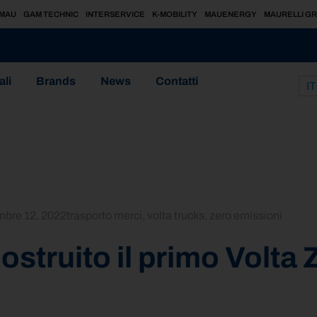
MAU
GAM TECHNIC
INTERSERVICE
K-MOBILITY
MAUENERGY
MAURELLI G
ali
Brands
News
Contatti
IT
mbre 12, 2022
trasporto merci
,
volta trucks
,
zero emissioni
costruito il primo Volta 