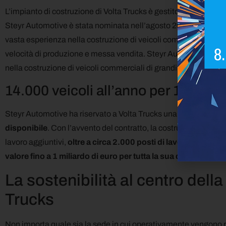
L’impianto di costruzione di Volta Trucks è gestito
da Steyr Au
Steyr Automotive è stata nominata nell’agosto 2021 a seguito 
vasta esperienza nella costruzione di veicoli commerciali, sulle
velocità di produzione e messa vendita. Steyr Automotive appo
nella costruzione di veicoli commerciali di grandi dimensioni.
14.000 veicoli all’anno per 1 miliar
Steyr Automotive ha riservato a Volta Trucks una
capacità di 
disponibile
. Con l’avvento del contratto, la costruzione di Volt
lavoro aggiuntivi,
oltre a circa 2.000 posti di lavoro
nella cate
valore fino a 1 miliardo di euro per tutta la sua durata
.
La sostenibilità al centro dell
Trucks
Non importa quale sia la sede in cui operativamente vengono real