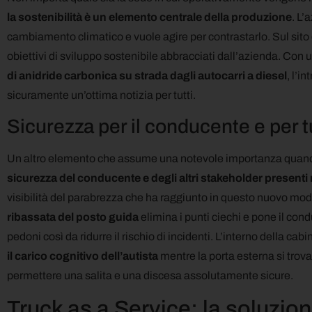
la sostenibilità è un elemento centrale della produzione
. L’
cambiamento climatico e vuole agire per contrastarlo. Sul sito di
obiettivi di sviluppo sostenibile abbracciati dall’azienda. Con un
di anidride carbonica su strada dagli autocarri a diesel
, l’i
sicuramente un’ottima notizia per tutti.
Sicurezza per il conducente e per tut
Un altro elemento che assume una notevole importanza quando si
sicurezza del conducente e degli altri stakeholder presenti 
visibilità del parabrezza che ha raggiunto in questo nuovo mode
ribassata del posto guida
elimina i punti ciechi e pone il con
pedoni così da ridurre il rischio di incidenti. L’interno della cab
il carico cognitivo dell’autista
mentre la porta esterna si trova
permettere una salita e una discesa assolutamente sicure.
Truck as a Service: la soluzio