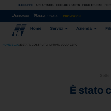
IL GRUPPO:
AREA TRUCK
ECOLOGY PARTS
FORD TRUCKS
FOR
CHIAMACI
AREA PRIVATA
PROMOZIONI
Home
Servizi
Azienda
Fili
HOME
/
BLOG
/
È STATO COSTRUITO IL PRIMO VOLTA ZERO
Sette
È stato 