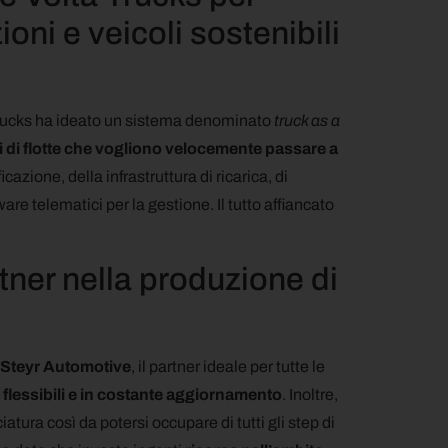
oni e veicoli sostenibili
 Trucks ha ideato un sistema denominato
truck as a
ori di flotte che vogliono velocemente passare a
icazione, della infrastruttura di ricarica, di
re telematici per la gestione. Il tutto affiancato
tner nella produzione di
è Steyr Automotive
, il partner ideale per tutte le
 flessibili e in costante aggiornamento
. Inoltre,
atura così da potersi occupare di tutti gli step di