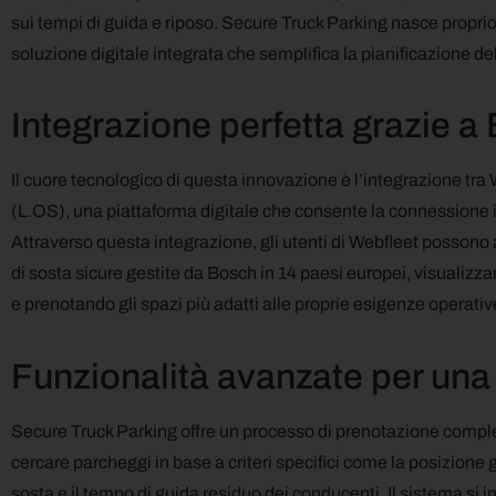
sui tempi di guida e riposo. Secure Truck Parking nasce proprio 
soluzione digitale integrata che semplifica la pianificazione de
Integrazione perfetta grazie 
Il cuore tecnologico di questa innovazione è l’integrazione tr
(L.OS), una piattaforma digitale che consente la connessione int
Attraverso questa integrazione, gli utenti di Webfleet possono 
di sosta sicure gestite da Bosch in 14 paesi europei, visualizza
e prenotando gli spazi più adatti alle proprie esigenze operativ
Funzionalità avanzate per una
Secure Truck Parking offre un processo di prenotazione compl
cercare parcheggi in base a criteri specifici come la posizione ge
sosta e il tempo di guida residuo dei conducenti. Il sistema si i