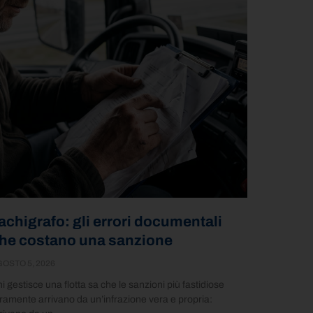
achigrafo: gli errori documentali
he costano una sanzione
OSTO 5, 2026
i gestisce una flotta sa che le sanzioni più fastidiose
ramente arrivano da un’infrazione vera e propria: