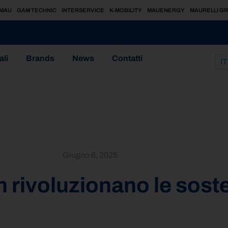
MAU
GAM TECHNIC
INTERSERVICE
K-MOBILITY
MAUENERGY
MAURELLI G
ali
Brands
News
Contatti
IT
Giugno 6, 2025
 rivoluzionano le sost