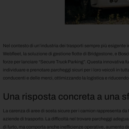
Nel contesto di un’industria dei trasporti sempre più esigente in
Webfleet, la soluzione di gestione flotte di Bridgestone, e Bos
forze per lanciare “Secure Truck Parking”. Questa innovativa fu
individuare e prenotare parcheggi sicuri per i loro veicoli in tu
conducenti e delle merci, ottimizzando la logistica e riducend
Una risposta concreta a una sf
La carenza di aree di sosta sicure per i camion rappresenta da
aziende di trasporto. La difficoltà nel trovare parcheggi adegua
di furto, ma comporta anche inefficienze operative, aumento dei