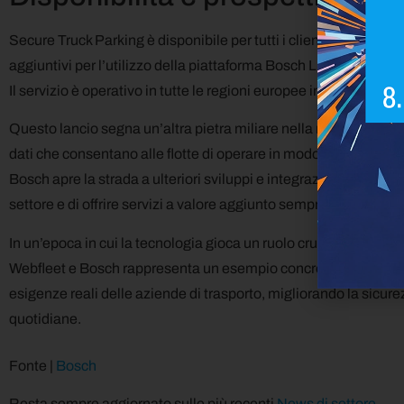
Secure Truck Parking è disponibile per tutti i clienti Webfleet co
aggiuntivi per l’utilizzo della piattaforma Bosch L.OS; i costi
Il servizio è operativo in tutte le regioni europee in cui Bosch g
Questo lancio segna un’altra pietra miliare nella missione di We
dati che consentano alle flotte di operare in modo più efficient
Bosch apre la strada a ulteriori sviluppi e integrazioni future, co
settore e di offrire servizi a valore aggiunto sempre più avanzat
In un’epoca in cui la tecnologia gioca un ruolo cruciale nella tra
Webfleet e Bosch rappresenta un esempio concreto di come l’i
esigenze reali delle aziende di trasporto, migliorando la sicurezz
quotidiane.
Fonte |
Bosch
Resta sempre aggiornato sulle più recenti
News di settore