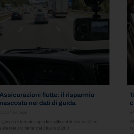
Assicurazioni flotte: il risparmio
T
nascosto nei dati di guida
c
AGOSTO 6, 2026
AG
Il gasolio è tornato sopra la soglia dei due euro al litro
Ch
sulla rete ordinaria: dal 3 luglio 2026 il
ra