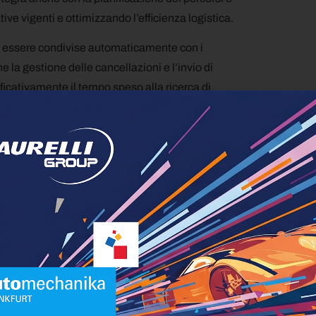
ive vigenti e ottimizzando l’efficienza logistica.
ono essere condivise automaticamente con i
la gestione delle cancellazioni e l’invio di
ficativamente il tempo speso alla ricerca di
i CO2, e migliora il benessere dei conducenti.
nnovazione
nificativo verso la digitalizzazione del settore
n de Vries, Presidente di Fleet Management
frontando una sfida importante per le aziende di
 e conducenti”. Bosch, che gestisce la più grande
ruttura ideale per supportare questa iniziativa.
ure