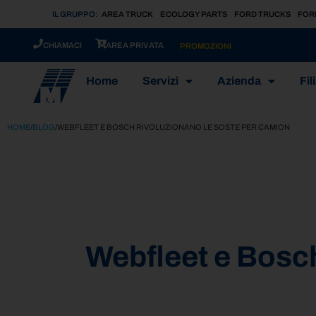
IL GRUPPO:
AREA TRUCK
ECOLOGY PARTS
FORD TRUCKS
FOR
CHIAMACI
AREA PRIVATA
PROMOZIONI
Home
Servizi
Azienda
Fili
HOME
/
BLOG
/
WEBFLEET E BOSCH RIVOLUZIONANO LE SOSTE PER CAMION
Webfleet e Bosch