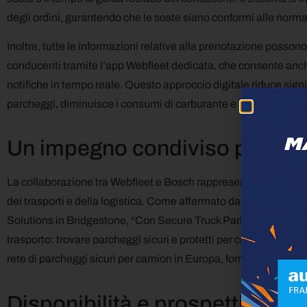
degli ordini, garantendo che le soste siano conformi alle normat
Inoltre, tutte le informazioni relative alla prenotazione poss
conducenti tramite l’app Webfleet dedicata, che consente anche 
notifiche in tempo reale. Questo approccio digitale riduce signi
parcheggi, diminuisce i consumi di carburante e le emissioni d
Un impegno condiviso per l’i
La collaborazione tra Webfleet e Bosch rappresenta un passo sig
dei trasporti e della logistica. Come affermato da Jan-Maarte
Solutions in Bridgestone, “Con Secure Truck Parking, stiamo af
trasporto: trovare parcheggi sicuri e protetti per camion, merci
rete di parcheggi sicuri per camion in Europa, fornisce l’infrast
Disponibilità e prospettive fut