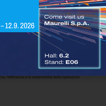
n tariffa Nav/Live e superiori, senza costi
 di parcheggio sono pagabili direttamente a Bosch.
estisce aree di sosta protette per i camion.
bfleet di fornire soluzioni innovative basate sui
e, sicuro e sostenibile. La collaborazione con
n l’obiettivo di affrontare le sfide emergenti del
i.
sformazione dei processi logistici, l’alleanza tra
nnovazione possa essere messa al servizio delle
a, l’efficienza e la sostenibilità delle operazioni