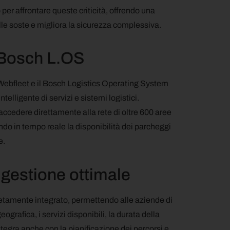
per affrontare queste criticità, offrendo una
lle soste e migliora la sicurezza complessiva.
a Bosch L.OS
a Webfleet e il Bosch Logistics Operating System
elligente di servizi e sistemi logistici.
accedere direttamente alla rete di oltre 600 aree
ndo in tempo reale la disponibilità dei parcheggi
e.
 gestione ottimale
etamente integrato, permettendo alle aziende di
ografica, i servizi disponibili, la durata della
ntegra anche con la pianificazione dei percorsi e