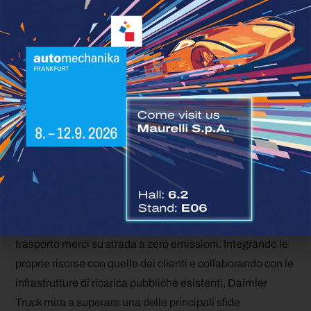
operazioni
. Daimler Truck si propone di offrire ai propri
clienti un pacchetto completo ed economicamente
vantaggioso che copra l’intero ciclo di vita del veicolo
elettrico, dalla generazione di energia al suo
funzionamento. L’obiettivo è semplificare la transizione
verso l’elettromobilità, consentendo alle aziende di
sfruttare appieno il potenziale dei veicoli elettrici.
In conclusione, il piano di Daimler Truck per la creazione
della più grande rete di ricarica semi-pubblica in Europa
sotto il marchio TruckCharge rappresenta un passo
fondamentale verso l’accelerazione della transizione al
trasporto merci su strada a zero emissioni. Integrando le
proprie risorse con quelle dei clienti e collaborando con le
infrastrutture di ricarica pubbliche esistenti, Daimler
Truck mira a superare una delle principali sfide