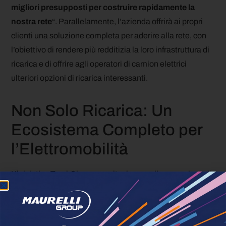
migliori presupposti per costruire rapidamente la
nostra rete
“. Parallelamente, l’azienda offrirà ai propri
clienti una soluzione completa per aderire alla rete, con
l’obiettivo di rendere più redditizia la loro infrastruttura di
ricarica e di offrire agli operatori di camion elettrici
ulteriori opzioni di ricarica interessanti.
Non Solo Ricarica: Un
Ecosistema Completo per
l’Elettromobilità
L’iniziativa TruckCharge va oltre la semplice creazione di
una rete di ricarica. Essa rappresenta un
approccio
olistico all’elettrificazione del trasporto merci
,
comprendendo
consulenza, infrastrutture e