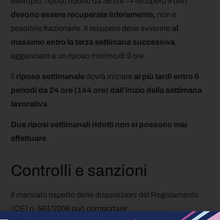
esempio: riposo ridotto da 36 ore → recupero 9 ore)
devono essere recuperate interamente,
non è
possibile frazionarle. Il recupero deve avvenire
al
massimo entro la terza settimana successiva
,
agganciato a un riposo minimo di 9 ore.
Il
riposo settimanale
dovrà iniziare
al più tardi entro 6
periodi da 24 ore (144 ore) dall’inizio della settimana
lavorativa
.
Due riposi settimanali ridotti non si possono mai
effettuare
.
Controlli e sanzioni
Il mancato rispetto delle disposizioni del Regolamento
(CE) n. 561/2006 può comportare: