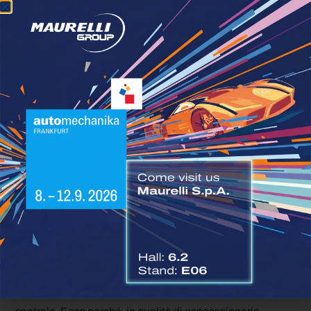
sanzioni amministrative;
fermi del veicolo;
responsabilità a carico dell’azienda e del
conducente.
Per questo motivo, una gestione corretta dei tempi di
guida e dei riposi è un elemento strategico per la
continuità operativa.
Non restare indietro:
formazione e supporto
VDO con Maurelli
In questo scenario,
la formazione sul corretto utilizzo e
sull’installazione dei tachigrafi
assume un ruolo