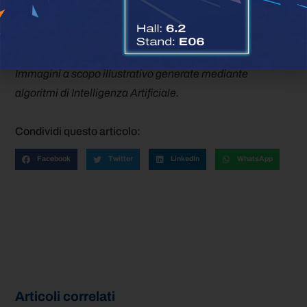
Resta sempre aggiornato sulle più recenti
News di
settore
Immagini a scopo illustrativo generate mediante
algoritmi di Intelligenza Artificiale.
Condividi questo articolo:
Facebook
Twitter
LinkedIn
WhatsApp
Articoli correlati