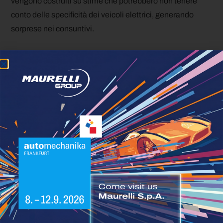
vengono costruiti su stime che potrebbero non tenere
conto delle specificità dei veicoli elettrici, generando
sorprese nei consuntivi.
La transizione alla trazione elettrica nel trasporto
pubblico è una direzione in cui ogni scelta tecnologica
porta con sé conseguenze operative che richiedono
tempo per emergere e ancora più tempo per essere
correttamente quantificate. Gli pneumatici
rappresentano uno di questi ambiti: un componente di
consumo apparentemente secondario, che nei prossimi
anni potrebbe diventare una voce di costo sempre più
significativa nelle flotte di TPL. Anticipare il problema con
dati, ricerca e una gestione più attenta è la strada più
efficace per non trovarsi impreparati.
Fonte |
Busplaner
J.D. Power