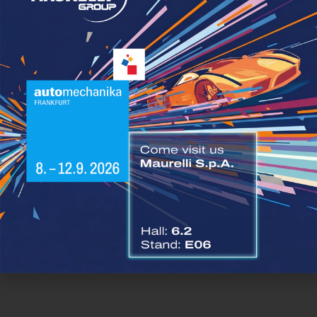
ARCHION, con il supporto di Daimler Truck e Toyota,
parte con credenziali solide.
Fonte |
Daimler Truck
Mitsubishi-fuso
Resta sempre aggiornato sulle più recenti
News di
settore
Immagini a scopo illustrativo generate mediante
algoritmi di Intelligenza Artificiale.
Condividi questo articolo:
Facebook
Twitter
LinkedIn
WhatsApp