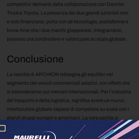
competitivi derivanti dalla collaborazione con Daimler
Truck e Toyota. La presenza dei due grandi azionisti non
è solo finanziaria: porta con sé tecnologie, piattaforme e
know-how che i due marchi giapponesi, integrandosi,
possono ora condividere e valorizzare su scala globale.
Conclusione
La nascita di ARCHION ridisegna gli equilibri nel
segmento dei veicoli commerciali asiatici, con effetti che
si estenderanno sui mercati internazionali. Per l’industria
del trasporto e della logistica, significa avere un nuovo
interlocutore globale capace di competere su scala con i
grandi gruppi europei e americani. La vera partita si
giocherà nei prossimi anni sul terreno delle tecnologie a
zero emissioni e dell’automazione: due ambiti in cui