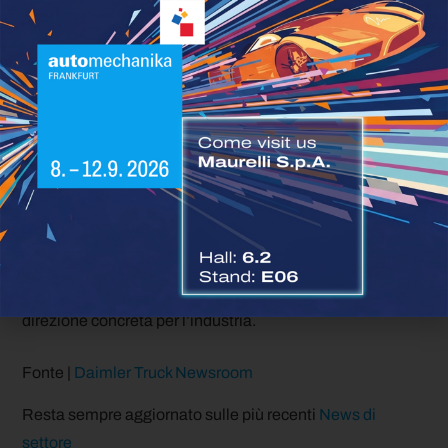
Per i comuni e le aziende di gestione dei rifiuti, il
reECONIC rappresenta un segnale chiaro: la transizione
verso flotte a emissioni zero non riguarda solo la
motorizzazione, ma può estendersi all’intera impronta
ambientale del veicolo, dall’approvvigionamento delle
materie prime fino allo smaltimento. In un contesto in cui
la normativa europea sulle emissioni CO₂ dei veicoli
pesanti impone obiettivi sempre più ambiziosi, e in cui la
Commissione Europea spinge verso un’economia
circolare strutturata, iniziative come questa tracciano una
direzione concreta per l’industria.
Fonte |
Daimler Truck Newsroom
Resta sempre aggiornato sulle più recenti
News di
settore