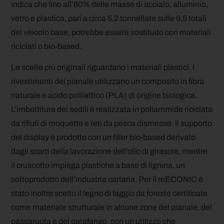
indica che fino all’80% delle masse di acciaio, alluminio,
vetro e plastica, pari a circa 5,2 tonnellate sulle 6,5 totali
del veicolo base, potrebbe essere sostituito con materiali
riciclati o bio-based.
Le scelte più originali riguardano i materiali plastici. I
rivestimenti del pianale utilizzano un composito in fibra
naturale e acido polilattico (PLA) di origine biologica.
L’imbottitura dei sedili è realizzata in poliammide riciclata
da rifiuti di moquette e reti da pesca dismesse. Il supporto
del display è prodotto con un filler bio-based derivato
dagli scarti della lavorazione dell’olio di girasole, mentre
il cruscotto impiega plastiche a base di lignina, un
sottoprodotto dell’industria cartaria. Per il reECONIC è
stato inoltre scelto il legno di faggio da foreste certificate
come materiale strutturale in alcune zone del pianale, del
passaruota e del parafango, con un utilizzo che