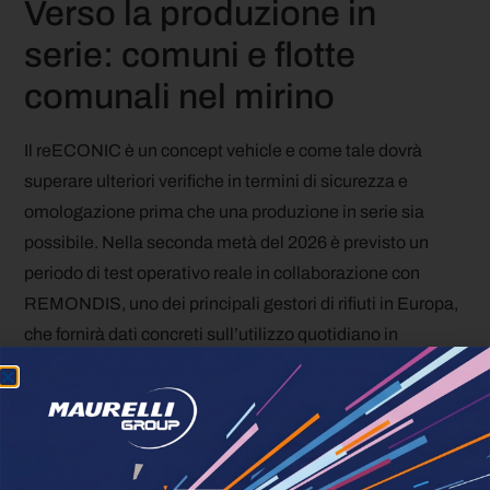
Verso la produzione in
serie: comuni e flotte
comunali nel mirino
Il reECONIC è un concept vehicle e come tale dovrà
superare ulteriori verifiche in termini di sicurezza e
omologazione prima che una produzione in serie sia
possibile. Nella seconda metà del 2026 è previsto un
periodo di test operativo reale in collaborazione con
REMONDIS, uno dei principali gestori di rifiuti in Europa,
che fornirà dati concreti sull’utilizzo quotidiano in
contesto urbano. I risultati di questa fase alimenteranno
lo sviluppo delle versioni di serie, con l’obiettivo di
trasferire le soluzioni più mature, in termini di materiali e
processi produttivi, all’interno della catena di fornitura
standard di Daimler Truck.