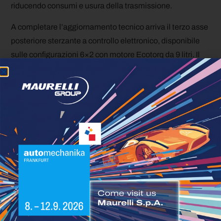
riducendo consumi e usura della trasmissione.
A completare l’aggiornamento tecnico arriva il terzo asse
posteriore sterzante a controllo elettronico, disponibile
sulle configurazioni 6×2 con motore Ecotorq da 9 litri. Il
sistema riduce il raggio di sterzata fino al 9%,
migliorando la manovrabilità negli spazi ristretti e
contribuendo a una guida più precisa. Questo
aggiornamento risponde alle esigenze delle missioni
urbane e distributive, dove agilità e contenimento dei
consumi rappresentano fattori decisivi.
Ford Trucks F-MAX:
evoluzione orientata alla
redditività