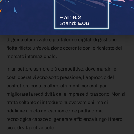
L’aggiornamento della gamma F-MAX dimostra come
Ford Trucks stia consolidando una strategia basata su
efficienza operativa, connettività e personalizzazione del
prodotto. L’integrazione tra autonomia estesa, modalità
di guida ottimizzate e piattaforme digitali di gestione
flotta riflette un’evoluzione coerente con le richieste del
mercato internazionale.
In un settore sempre più competitivo, dove margini e
costi operativi sono sotto pressione, l’approccio del
costruttore punta a offrire strumenti concreti per
migliorare la redditività delle imprese di trasporto. Non si
tratta soltanto di introdurre nuove versioni, ma di
ridefinire il ruolo del camion come piattaforma
tecnologica capace di generare efficienza lungo l’intero
ciclo di vita del veicolo.