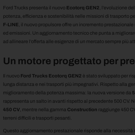
Ford Trucks presenta il nuovo
Ecotorq GEN2
, l’evoluzione de
potenza, efficienza e sostenibilità nelle missioni di trasporto
F-LINE
, il nuovo propulsore offre un incremento prestazionale
ed emissioni. Un aggiornamento tecnico che punta a migliorare i
ad allineare l’offerta alle esigenze di un mercato sempre più atte
Un motore progettato per pre
Il nuovo
Ford Trucks Ecotorq GEN2
è stato sviluppato per ri
lunga distanza e nei trasporti più impegnativi. Rispetto alla g
miglioramento della potenza massima: la nuova versione da
5
rappresenta un salto in avanti rispetto al precedente 500 CV.
450 CV
, mentre nella gamma
Construction
raggiunge 450 CV
terreni difficili e trasporti pesanti.
Questo aggiornamento prestazionale risponde alla necessità d