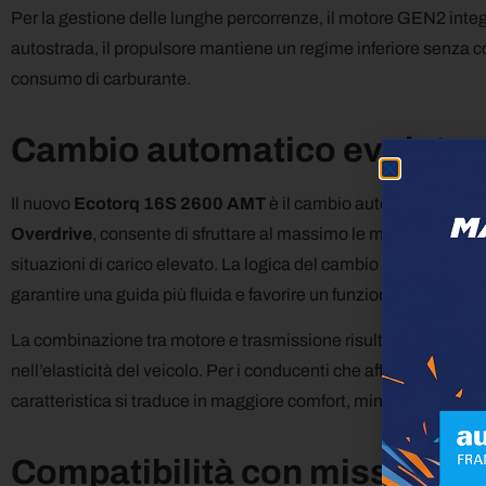
Per la gestione delle lunghe percorrenze, il motore GEN2 inte
autostrada, il propulsore mantiene un regime inferiore senza c
consumo di carburante.
Cambio automatico evoluto e 
Il nuovo
Ecotorq 16S 2600 AMT
è il cambio automatico che 
Overdrive
, consente di sfruttare al massimo le marce alte e ot
situazioni di carico elevato. La logica del cambio è stata riprog
garantire una guida più fluida e favorire un funzionamento reg
La combinazione tra motore e trasmissione risulta particolarme
nell’elasticità del veicolo. Per i conducenti che affrontano missi
caratteristica si traduce in maggiore comfort, minore fatica e u
Compatibilità con missioni di