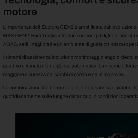
Tecnologia, comfort e sicure
motore
L’importanza dell’Ecotorq GEN2 è amplificata dall’evoluzione d
MAX GEN2, Ford Trucks introduce un cockpit digitale con stru
ADAS, sedili migliorati e un ambiente di guida ottimizzato per i
I sistemi di assistenza includono monitoraggio angolo cieco, a
adattivo e frenata d’emergenza automatica. La visione offerta d
maggiore sicurezza nei cambi di corsia e nelle manovre.
La combinazione tra motore, telaio, aerodinamica e sistemi dig
quotidianamente sulle lunghe distanza o in condizioni operati