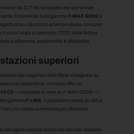
l motore da 12,7 litri sviluppato per aumentare
 pesante. Disponibile sulle gamme
F-MAX GEN2
e
 significativo, riducendo al tempo stesso consumi
l costo totale di esercizio (TCO) delle flotte e
nto a efficienza, sostenibilità e affidabilità.
stazioni superiori
spondere alle esigenze delle flotte impegnate su
enerazione precedente, il motore offre un
10 CV
— installata di serie su F-MAX GEN2 —
 Nella gamma
F-LINE
, il propulsore passa da 420 a
 con una coppia aumentata per affrontare
i coniugare velocità media più elevata, capacità