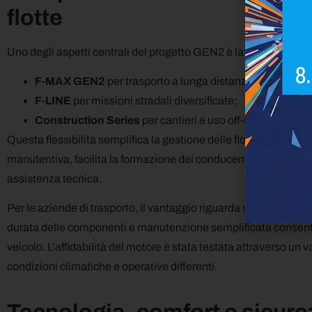
flotte
Uno degli aspetti centrali del progetto GEN2 è la sua
versatili
F-MAX GEN2
per trasporto a lunga distanza;
F-LINE
per missioni stradali diversificate;
Construction Series
per cantieri e uso off-road.
Questa flessibilità semplifica la gestione delle flotte: avere u
manutentiva, facilita la formazione dei conducenti e consente u
assistenza tecnica.
Per le aziende di trasporto, il vantaggio riguarda soprattutto 
durata delle componenti e manutenzione semplificata consentono 
veicolo. L’affidabilità del motore è stata testata attraverso un
condizioni climatiche e operative differenti.