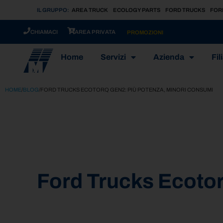
IL GRUPPO:
AREA TRUCK
ECOLOGY PARTS
FORD TRUCKS
FOR
CHIAMACI
AREA PRIVATA
PROMOZIONI
Home
Servizi
Azienda
Fili
HOME
/
BLOG
/
FORD TRUCKS ECOTORQ GEN2: PIÙ POTENZA, MINORI CONSUMI
Ford Trucks Ecoto