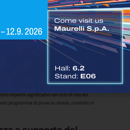
tà
. Lo stesso motore può essere utilizzato su:
n’unica piattaforma motore riduce la complessità
na gestione più efficiente di ricambi e
la riduzione del TCO: minori consumi, maggiore
risparmi significativi nel ciclo di vita del
 vasto programma di prove su strada, condotto in