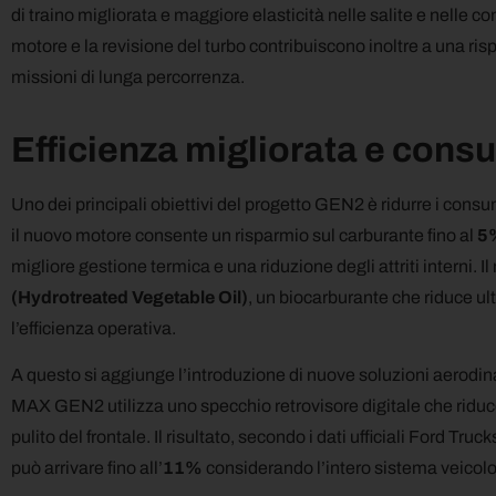
di traino migliorata e maggiore elasticità nelle salite e nelle co
motore e la revisione del turbo contribuiscono inoltre a una ris
missioni di lunga percorrenza.
Efficienza migliorata e consu
Uno dei principali obiettivi del progetto GEN2 è ridurre i con
il nuovo motore consente un risparmio sul carburante fino al
5
migliore gestione termica e una riduzione degli attriti interni. 
(Hydrotreated Vegetable Oil)
, un biocarburante che riduce u
l’efficienza operativa.
A questo si aggiunge l’introduzione di nuove soluzioni aerodin
MAX GEN2 utilizza uno specchio retrovisore digitale che riduce
pulito del frontale. Il risultato, secondo i dati ufficiali Ford T
può arrivare fino all’
11%
considerando l’intero sistema veicolo