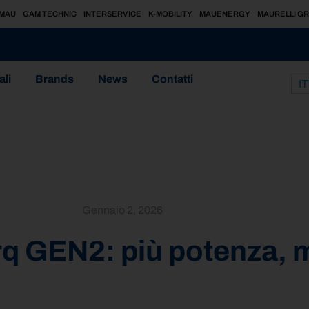
MAU
GAM TECHNIC
INTERSERVICE
K-MOBILITY
MAUENERGY
MAURELLI G
ali
Brands
News
Contatti
IT
Gennaio 2, 2026
rq GEN2: più potenza, 