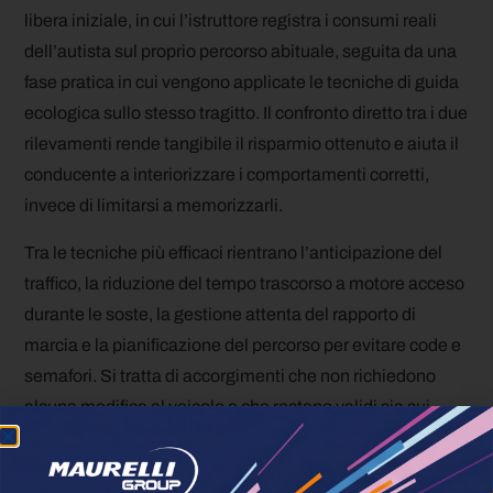
libera iniziale, in cui l’istruttore registra i consumi reali
dell’autista sul proprio percorso abituale, seguita da una
fase pratica in cui vengono applicate le tecniche di guida
ecologica sullo stesso tragitto. Il confronto diretto tra i due
rilevamenti rende tangibile il risparmio ottenuto e aiuta il
conducente a interiorizzare i comportamenti corretti,
invece di limitarsi a memorizzarli.
Tra le tecniche più efficaci rientrano l’anticipazione del
traffico, la riduzione del tempo trascorso a motore acceso
durante le soste, la gestione attenta del rapporto di
marcia e la pianificazione del percorso per evitare code e
semafori. Si tratta di accorgimenti che non richiedono
alcuna modifica al veicolo e che restano validi sia sui
mezzi diesel tradizionali sia su quelli ibridi o elettrici,
anche se in questi ultimi casi vanno declinati per sfruttare