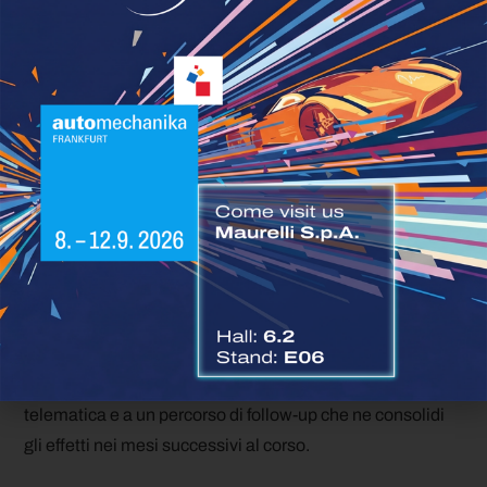
al meglio la frenata rigenerativa in fase di rilascio
dell’acceleratore.
Per le imprese di autotrasporto, investire nella
formazione dei conducenti non significa rincorrere una
moda del momento, ma costruire una leva di risparmio
che si somma a quelle più tradizionali legate a
manutenzione e pianificazione dei percorsi. A differenza
degli incentivi fiscali o delle oscillazioni dei prezzi del
gasolio, lo stile di guida resta una variabile interamente
sotto il controllo dell’azienda, e i risultati restano
misurabili e ripetibili nel tempo, a patto di abbinare la
formazione a un monitoraggio costante tramite
telematica e a un percorso di follow-up che ne consolidi
gli effetti nei mesi successivi al corso.