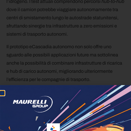
l’idrogeno. I test attuali comprendono percorsi
hub-to-hub
dove il camion potrebbe viaggiare autonomamente tra
centri di smistamento lungo le autostrade statunitensi,
sfruttando sinergie tra infrastrutture a zero emissioni e
sistemi di trasporto autonomi.
Il prototipo eCascadia autonomo non solo offre uno
sguardo alle possibili applicazioni future ma sottolinea
anche la possibilità di combinare infrastrutture di ricarica
e hub di carico autonomi, migliorando ulteriormente
l’efficienza per le compagnie di trasporto.
Progresso continuo
Dall’introduzione del primo camion commerciale
autonomo di Livello 2 negli Stati Uniti nel 2015, la
Daimler Truck ha continuato a sviluppare e collaudare la