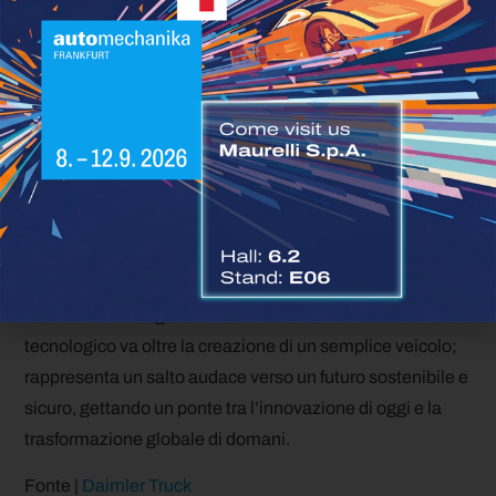
tecnologia dei camion autonomi, mirando al lancio sul
mercato dei camion di Livello 4 entro il 2027. La
partnership con Torc ha permesso test approfonditi nelle
applicazioni del mondo reale, solidificando l’impegno
dell’azienda per guidare l’innovazione nel settore.
In vista del 2030, la Daimler Truck anticipa il successo
finanziario generato da questa nuova avventura
nell’autonomia, prevedendo risultati significativi in
termini di fatturato ed EBIT.
L’ascesa del Freightliner eCascadia come dimostratore
tecnologico va oltre la creazione di un semplice veicolo;
rappresenta un salto audace verso un futuro sostenibile e
sicuro, gettando un ponte tra l’innovazione di oggi e la
trasformazione globale di domani.
Fonte |
Daimler Truck