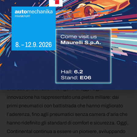
rinnovabili, riciclati e certificati, senza compromettere le
prestazioni in termini di sicurezza e durata.
Conclusione
La storia di Continental è un viaggio attraverso
l’innovazione, l’evoluzione tecnologica e la capacità di
anticipare le esigenze del futuro. Fin dai suoi inizi nel
1871, l’azienda ha trasformato la mobilità, passando dai
semplici pneumatici per carrozze e biciclette agli
avanzati pneumatici intelligenti di oggi. Ogni
innovazione ha rappresentato una pietra miliare: dai
primi pneumatici con battistrada che hanno migliorato
l’aderenza, fino agli pneumatici senza camera d’aria che
hanno ridefinito gli standard di comfort e sicurezza. Oggi,
Continental continua a essere un pioniere, sviluppando