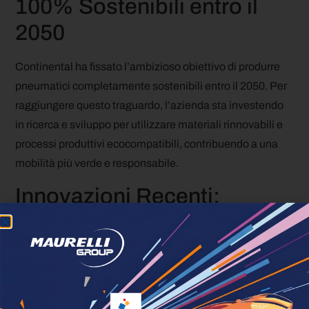
100% Sostenibili entro il
2050
Continental ha fissato l’ambizioso obiettivo di produrre
pneumatici completamente sostenibili entro il 2050. Per
raggiungere questo traguardo, l’azienda sta investendo
in ricerca e sviluppo per utilizzare materiali rinnovabili e
processi produttivi ecocompatibili, contribuendo a una
mobilità più verde e responsabile.
Innovazioni Recenti:
UltraContact NXT
Nel 2023, Continental ha lanciato l’UltraContact NXT, il
pneumatico di serie più sostenibile dell’azienda fino ad
oggi. Questo prodotto incorpora fino al 65% di materiali