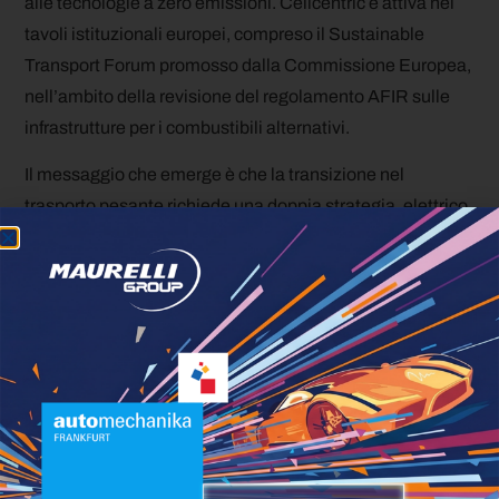
alle tecnologie a zero emissioni. Cellcentric è attiva nei
tavoli istituzionali europei, compreso il Sustainable
Transport Forum promosso dalla Commissione Europea,
nell’ambito della revisione del regolamento AFIR sulle
infrastrutture per i combustibili alternativi.
Il messaggio che emerge è che la transizione nel
trasporto pesante richiede una doppia strategia, elettrico
a batteria e idrogeno, e che le due tecnologie si
completano piuttosto che escludersi. Per gli operatori di
trasporto internazionale su lunghe distanze, l’idrogeno
rimane la risposta più efficace dove le batterie mostrano i
propri limiti: autonomia estrema, carichi pesanti, cicli
operativi intensivi e rapidità di rifornimento.
Il BZA375 si propone come la risposta tecnologica più
avanzata disponibile per questo segmento, con la