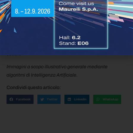
solidità di un fornitore che conta oltre 560 tecnici
specializzati e circa 700 brevetti nel settore delle celle a
combustibile.
Fonte |
Daimler Truck
Resta sempre aggiornato sulle più recenti
News di
settore
Immagini a scopo illustrativo generate mediante
algoritmi di Intelligenza Artificiale.
Condividi questo articolo:
Facebook
Twitter
LinkedIn
WhatsApp