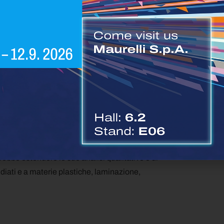
 impegnato in un processo di formazione, che
ensione delle normative e degli aspetti legali.
e, andando oltre l’analisi dei liquidi per sostenere
voluzione nell’ambito di studio ingegneristico
due nuove divisioni interne: la Divisione
Green
la Divisione Ambientale, focalizzata sull’analisi di
rebbe estendere le sue analisi qualitative e di
idiati e a materie plastiche, laminazione,