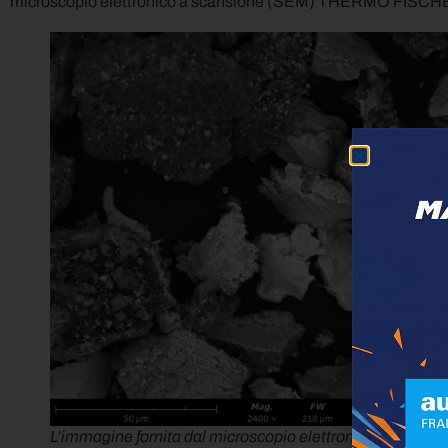
microscopio elettronico a scansione (SEM) THERMO FISCHER
L’immagine fornita dal microscopio elettronico a scans