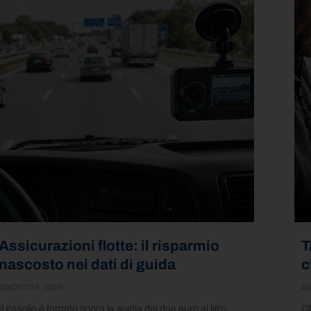
Assicurazioni flotte: il risparmio
T
nascosto nei dati di guida
c
AGOSTO 6, 2026
AG
Il gasolio è tornato sopra la soglia dei due euro al litro
Ch