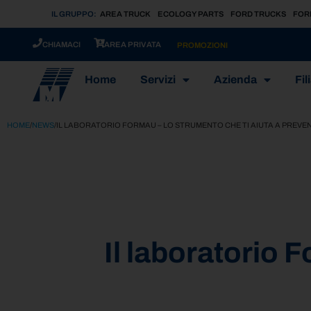
IL GRUPPO:
AREA TRUCK
ECOLOGY PARTS
FORD TRUCKS
FOR
CHIAMACI
AREA PRIVATA
PROMOZIONI
Home
Servizi
Azienda
Fili
HOME
/
NEWS
/
IL LABORATORIO FORMAU – LO STRUMENTO CHE TI AIUTA A PREVEN
Il laboratorio 