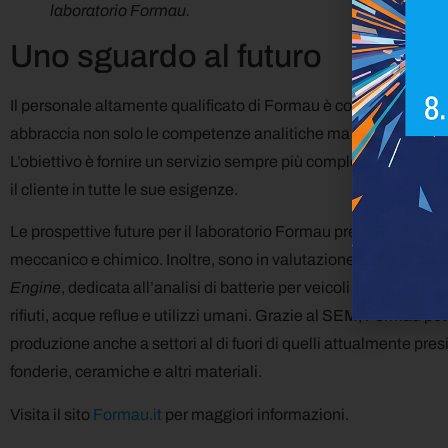
laboratorio Formau.
Uno sguardo al futuro
Il personale altamente qualificato di Formau è costantemente
abbraccia non solo le competenze analitiche ma anche la compr
L’obiettivo è fornire un servizio sempre più completo e affidabil
il cliente in tutte le sue esigenze.
Le prospettive future per il laboratorio Formau prevedono un’e
meccanico e chimico. Inoltre, sono in valutazione l’apertura di 
Engine
, dedicata all’analisi di batterie per veicoli elettrici, e 
rifiuti, acque reflue e utilizzi umani. Grazie al SEM, Formau pot
produzione anche a settori al di fuori di quelli attualmente pres
fonderie, ceramiche e altri materiali.
Visita il sito
Formau.it
per maggiori informazioni.