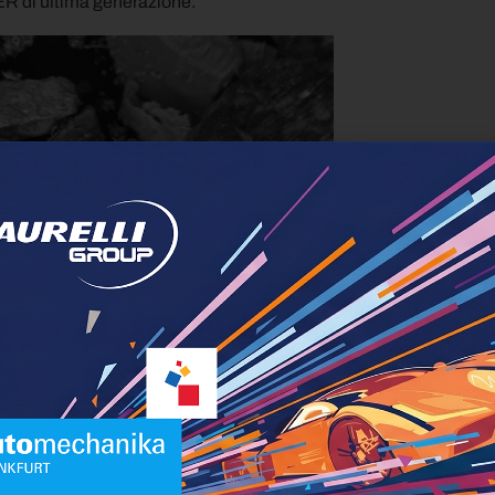
 di ultima generazione.
ione (SEM)
Thermo Fischer
, impiegato nel