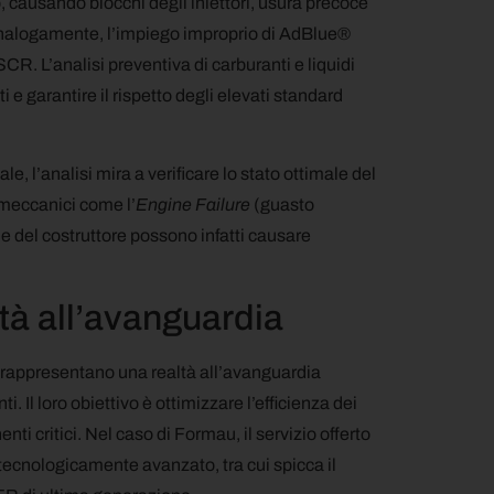
, causando blocchi degli iniettori, usura precoce
Analogamente, l’impiego improprio di AdBlue®
SCR. L’analisi preventiva di carburanti e liquidi
 e garantire il rispetto degli elevati standard
le, l’analisi mira a verificare lo stato ottimale del
 meccanici come l’
Engine Failure
(guasto
e del costruttore possono infatti causare
ltà all’avanguardia
 rappresentano una realtà all’avanguardia
ti. Il loro obiettivo è ottimizzare l’efficienza dei
nti critici. Nel caso di Formau, il servizio offerto
i tecnologicamente avanzato, tra cui spicca il