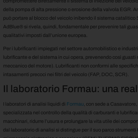
compromettere direttamente il sistema di iniezione del veicolo
della pompa di alta pressione o erosione della valvola EGR. 
può portare al blocco del veicolo inibendo il sistema catalitico 
AdBlue® si rivela, quindi, fondamentale per prevenire tali guasti
qualitativi imposti dall’unione europea.
Per i lubrificanti impiegati nel settore automobilistico e industria
lubrificante e del sistema in cui opera, prevenendo così guasti
meccanico del motore). Lubrificanti non conformi alle specifich
intasamenti precoci nei filtri del veicolo (FAP, DOC, SCR).
Il laboratorio Formau: una rea
I laboratori di analisi liquidi di
Formau
, con sede a Casavatore,
specializzata nel controllo della qualità di carburanti e lubrifican
macchinari, ridurre l’usura e prolungare la vita utile dei compone
dal laboratorio di analisi si distingue per il suo parco strument