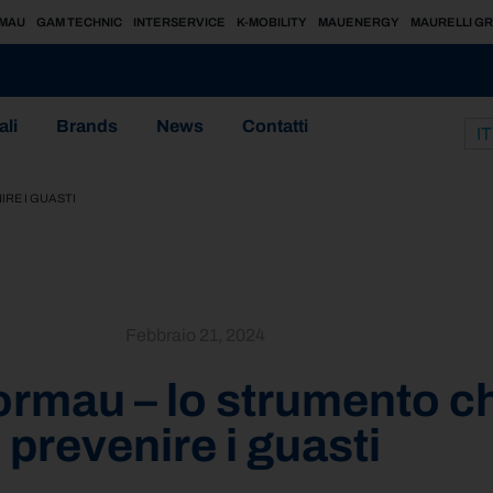
MAU
GAM TECHNIC
INTERSERVICE
K-MOBILITY
MAUENERGY
MAURELLI G
ali
Brands
News
Contatti
IT
IRE I GUASTI
Febbraio 21, 2024
Formau – lo strumento che
prevenire i guasti