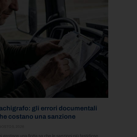
achigrafo: gli errori documentali
he costano una sanzione
OSTO 5, 2026
i gestisce una flotta sa che le sanzioni più fastidiose