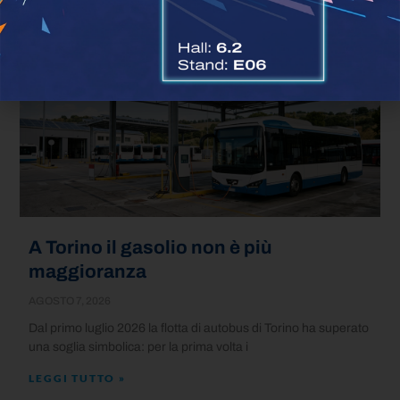
Articoli correlati
A Torino il gasolio non è più
maggioranza
AGOSTO 7, 2026
Dal primo luglio 2026 la flotta di autobus di Torino ha superato
una soglia simbolica: per la prima volta i
LEGGI TUTTO »