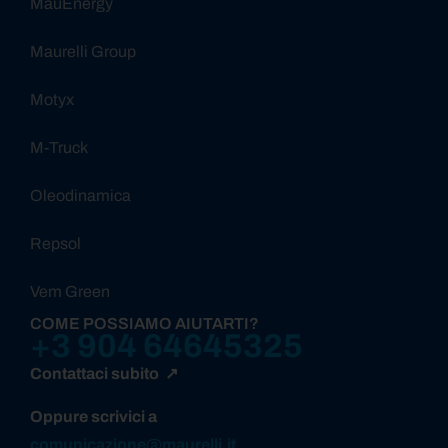
MauEnergy
Maurelli Group
Motyx
M-Truck
Oleodinamica
Repsol
Vem Green
COME POSSIAMO AIUTARTI?
+3 904 64645325
Contattaci subito ↗
Oppure scrivici a
comunicazione@maurelli.it