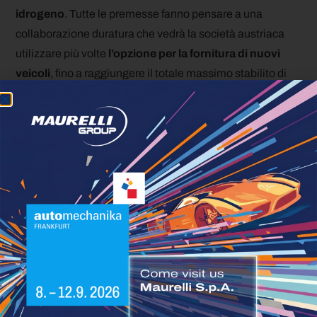
idrogeno
. Tutte le premesse fanno pensare a una
collaborazione duratura che vedrà la società austriaca
utilizzare più volte
l’opzione per la fornitura di nuovi
veicoli
, fino a raggiungere il totale massimo stabilito di
40.
Foto |
Sito web
ufficiale Solaris
Condividi questo articolo:
Facebook
Twitter
LinkedIn
WhatsApp