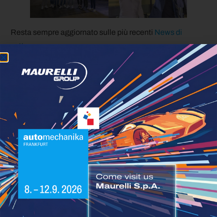
Resta sempre aggiornato sulle più recenti
News di
settore
Condividi questo articolo:
Facebook
Twitter
LinkedIn
WhatsApp
Articoli correlati