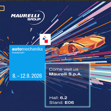
stabilimento di Wörth e l’inizio delle consegne a fine
2024, il modello ha già dimostrato le proprie capacità in
condizioni reali, partecipando a test su lunga distanza in
tutta Europa.
Nel corso di tour di prova che hanno coperto oltre
15.000
chilometri in 22 Paesi
, e successivamente in test
invernali su
6.500 chilometri nel Nord Europa
, il
camion ha operato con una massa complessiva di 40
tonnellate, confermando prestazioni e affidabilità. Questi
risultati hanno contribuito al riconoscimento del titolo di
“International Truck of the Year 2025”
, uno dei premi
più prestigiosi del settore.
Conclusione
L’investimento di Transports Vallée nel
Mercedes-Benz