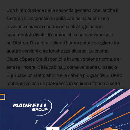
Con l’introduzione della seconda generazione, anche il
sistema di sospensione della cabina ha subito una
revisione chiave: i conducenti dell’Atego hanno
sperimentato livelli di comfort che conoscevano solo
nell’Actros. Da allora, i clienti hanno potuto scegliere tra
quattro versioni e tre lunghezze diverse. La cabina
ClassicSpace S è disponibile in una versione normale e
estesa. Inoltre, c’è la cabina L come versione Classic o
BigSpace con tetto alto. Nella cabina più grande, un letto
monopezzo con un materasso in schiuma fredda a sette
zone consente anche viaggi occasionali a lunga
distanza. È disponibile anche una versione
crewcab
con
sei posti a sedere per i vigili del fuoco, gli enti di soccorso
tecnico o le operazioni municipali.
Mercedes-Benz Uptime