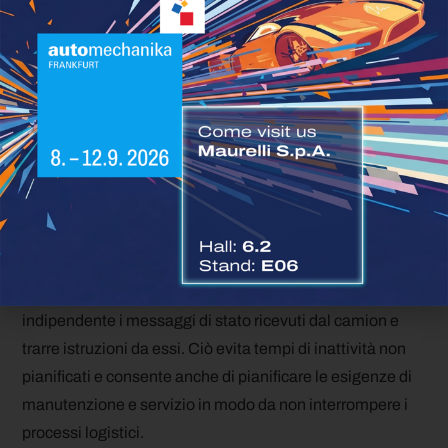
aumenta la disponibilità e
riduce i costi operativi
Nel 2019, Mercedes-Benz ha compiuto un altro
significativo passo avanti nei suoi sforzi per ridurre i costi
operativi e aumentare la disponibilità. Da allora,
Mercedes-Benz Uptime è disponibile anche per l’Atego. Il
servizio fornisce all’operatore del veicolo e al servizio
Mercedes-Benz informazioni in tempo reale sullo stato
del veicolo. Il sistema è in grado di interpretare in modo
indipendente i messaggi di stato ricevuti dal camion e
trarre istruzioni da essi. Ciò evita tempi di inattività non
pianificati e consente anche di pianificare le esigenze di
manutenzione e servizio in modo da non interrompere i
processi logistici.