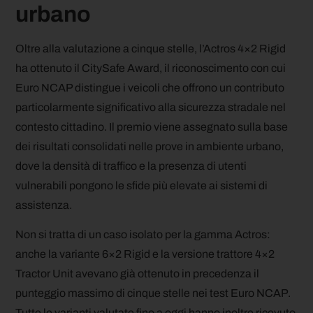
urbano
Oltre alla valutazione a cinque stelle, l’Actros 4×2 Rigid
ha ottenuto il CitySafe Award, il riconoscimento con cui
Euro NCAP distingue i veicoli che offrono un contributo
particolarmente significativo alla sicurezza stradale nel
contesto cittadino. Il premio viene assegnato sulla base
dei risultati consolidati nelle prove in ambiente urbano,
dove la densità di traffico e la presenza di utenti
vulnerabili pongono le sfide più elevate ai sistemi di
assistenza.
Non si tratta di un caso isolato per la gamma Actros:
anche la variante 6×2 Rigid e la versione trattore 4×2
Tractor Unit avevano già ottenuto in precedenza il
punteggio massimo di cinque stelle nei test Euro NCAP.
Tutte le varianti valutate fino a oggi hanno inoltre ricevuto