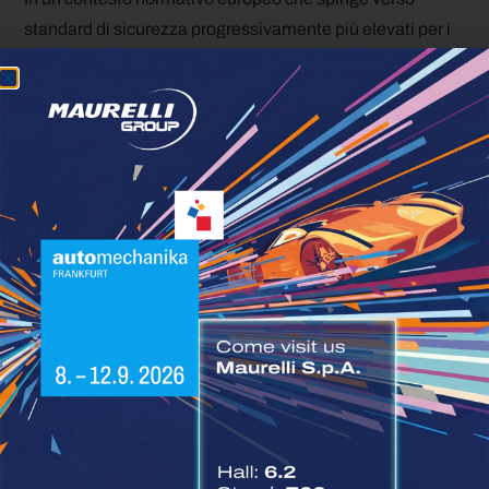
standard di sicurezza progressivamente più elevati per i
veicoli commerciali pesanti, il riconoscimento ottenuto
da Mercedes-Benz Trucks rappresenta anche un segnale
industriale: la sicurezza attiva non è più un optional di
fascia alta, ma un requisito strutturale del prodotto,
verificato e certificato da un ente terzo indipendente su
scenari standardizzati e comparabili a livello
internazionale.
Fonte |
Daimler Truck
Resta sempre aggiornato sulle più recenti
News di
settore
Immagini a scopo illustrativo generate mediante
algoritmi di Intelligenza Artificiale.