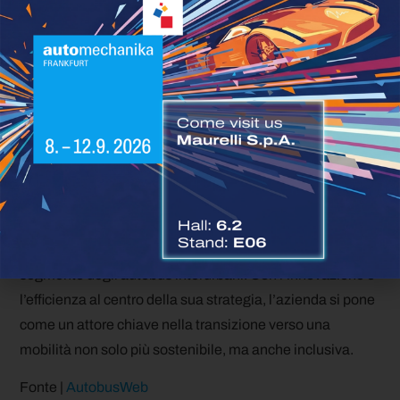
prepara a rivoluzionare il mercato degli autobus
interurbani elettrici con un modello Low Entry. Questa
nuova offerta non solo amplia la gamma di prodotti
dell’azienda, ma risponde anche alle esigenze di un
mercato in evoluzione, sempre più orientato verso la
sostenibilità e l’accessibilità.
Grazie alla sua esperienza nella produzione di autobus
elettrici urbani e alla crescente domanda di soluzioni di
trasporto ecologiche, Karsan ha tutte le carte in regola
per diventare un protagonista di primo piano nel
segmento degli autobus interurbani. Con l’innovazione e
l’efficienza al centro della sua strategia, l’azienda si pone
come un attore chiave nella transizione verso una
mobilità non solo più sostenibile, ma anche inclusiva.
Fonte |
AutobusWeb