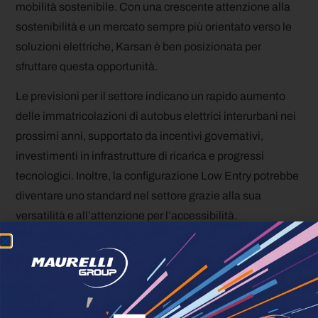
mobilità sostenibile. Con una crescente attenzione alla
sostenibilità e un mercato sempre più orientato verso le
soluzioni elettriche, Karsan è ben posizionata per
sfruttare questa opportunità.
Le previsioni per il settore indicano un rapido aumento
delle immatricolazioni di autobus elettrici interurbani nei
prossimi anni, supportato da incentivi governativi,
investimenti in infrastrutture di ricarica e progressi
tecnologici. Inoltre, la configurazione Low Entry potrebbe
diventare uno standard nel settore grazie alla sua
versatilità e all’attenzione per l’accessibilità.
Conclusione
Con il lancio previsto per l’inizio del 2025, Karsan si