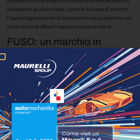
collaborazione strategica consente alle diverse realtà di
collaborare su alcune aree, come lo sviluppo di prodotti,
l’approvvigionamento di componenti e la produzione con
il fine ultimo di offrire il massimo valore ai clienti.
FUSO: un marchio in
evoluzione
FUSO è un marchio di Daimler Truck che offre una vasta
gamma di veicoli commerciali. Con una lunga storia di
oltre 90 anni, ha sfruttato la qualità e l’artigianato
giapponese per stabilire standard di efficienza, sicurezza
e comfort. FUSO è particolarmente rinomata per le sue
offerte nel settore dei camion leggeri. Il camion leggero
Canter detiene la quota di mercato più alta in vari mercati
di tutto il mondo. Nel 2017, l’eCanter è diventato il primo
camion leggero completamente elettrico prodotto in