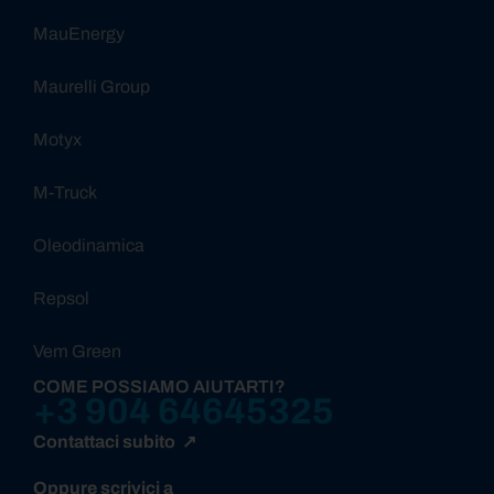
MauEnergy
Maurelli Group
Motyx
M-Truck
Oleodinamica
Repsol
Vem Green
COME POSSIAMO AIUTARTI?
+3 904 64645325
Contattaci subito ↗
Oppure scrivici a