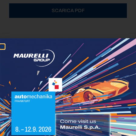
SCARICA PDF
Alternative:
Ultime novità dal settore automotive
Iscriviti alla newsletter
Dichiaro di prendere visione dell’
informativa
resa ai
sensi degli artt. 13 e ss del GDPR
Dichiaro di voler prestare il mio consenso per le