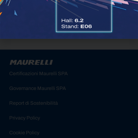
attività finalizzate al Marketing
ISCRIVITI
Alternative:
Certificazioni Maurelli SPA
Governance Maurelli SPA
Report di Sostenibilità
Privacy Policy
Cookie Policy