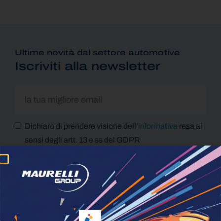
Ultime novità dal settore automotive
Iscriviti alla newsletter
Dichiaro di prendere visione dell’
informativa
resa ai
sensi degli artt. 13 e ss del GDPR
Dichiaro di voler prestare il mio consenso per le
attività finalizzate al Marketing
ISCRIVITI