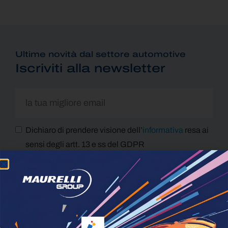
Ultime novità dal settore automotive
Iscriviti alla newsletter
Dichiaro di prendere visione dell’
informativa
resa ai
sensi degli artt. 13 e ss del GDPR
Dichiaro di voler prestare il mio consenso per le
attività finalizzate al Marketing
ISCRIVITI