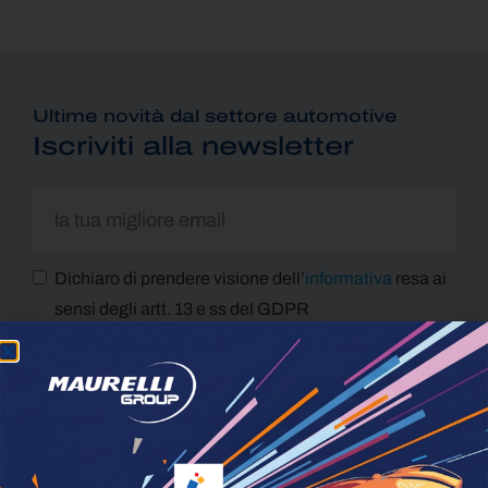
Ultime novità dal settore automotive
Iscriviti alla newsletter
Dichiaro di prendere visione dell’
informativa
resa ai
sensi degli artt. 13 e ss del GDPR
Dichiaro di voler prestare il mio consenso per le
attività finalizzate al Marketing
ISCRIVITI