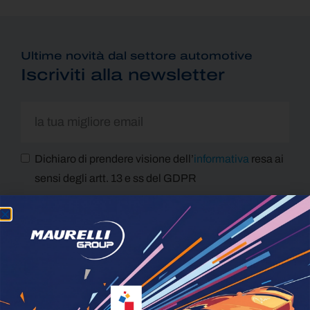
Ultime novità dal settore automotive
Iscriviti alla newsletter
Dichiaro di prendere visione dell’
informativa
resa ai
sensi degli artt. 13 e ss del GDPR
Dichiaro di voler prestare il mio consenso per le
attività finalizzate al Marketing
ISCRIVITI
Alternative: