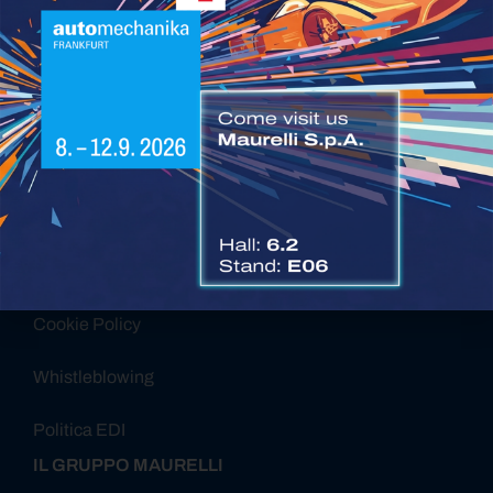
Certificazioni Maurelli SPA
Governance Maurelli SPA
Report di Sostenibilità
Privacy Policy
Cookie Policy
Whistleblowing
Politica EDI
IL GRUPPO MAURELLI