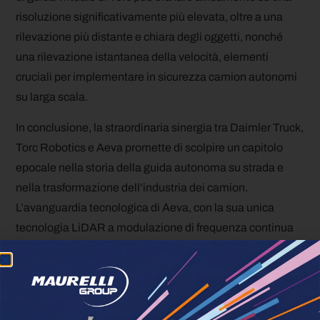
risoluzione significativamente più elevata, oltre a una
rilevazione più distante e chiara degli oggetti, nonché
una rilevazione istantanea della velocità, elementi
cruciali per implementare in sicurezza camion autonomi
su larga scala.
In conclusione, la straordinaria sinergia tra Daimler Truck,
Torc Robotics e Aeva promette di scolpire un capitolo
epocale nella storia della guida autonoma su strada e
nella trasformazione dell’industria dei camion.
L’avanguardia tecnologica di Aeva, con la sua unica
tecnologia LiDAR a modulazione di frequenza continua
(FMCW) 4D, rappresenta il cuore pulsante di questa
rivoluzione, consentendo ai veicoli di percepire il loro
ambiente in modo più dettagliato e accurato che mai.
Con Daimler Truck, uno dei giganti del settore,