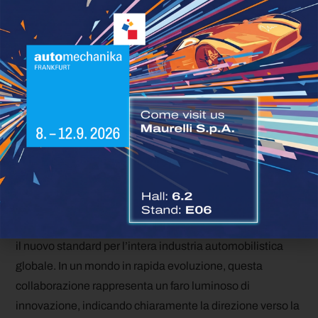
pionieristico insieme a Torc Robotics, l’azienda
controllata, il cammino verso il futuro della guida
autonoma si prospetta più luminoso che mai. La visione
condivisa di offrire camion autonomi pronti per la
produzione di serie entro il 2027 è un obiettivo ambizioso
che, se raggiunto, cambierà radicalmente il panorama
del trasporto su strada, rendendo la guida autonoma una
realtà quotidiana.
Questo audace passo nel futuro dei trasporti potrebbe
non solo migliorare l’efficienza e la sicurezza delle
operazioni di trasporto merci, ma potrebbe anche definire
il nuovo standard per l’intera industria automobilistica
globale. In un mondo in rapida evoluzione, questa
collaborazione rappresenta un faro luminoso di
innovazione, indicando chiaramente la direzione verso la