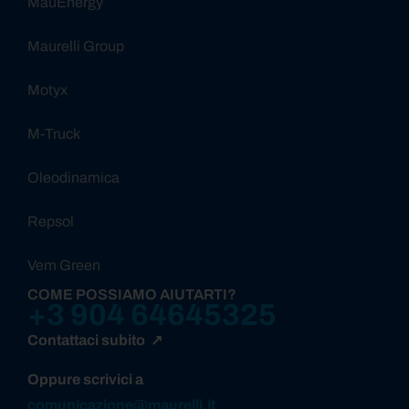
MauEnergy
Maurelli Group
Motyx
M-Truck
Oleodinamica
Repsol
Vem Green
COME POSSIAMO AIUTARTI?
+3 904 64645325
Contattaci subito ↗
Oppure scrivici a
comunicazione@maurelli.it